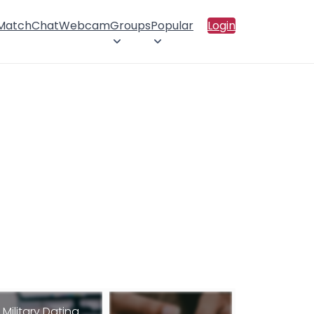
 Match
Chat
Webcam
Groups
Popular
Login
Military Dating