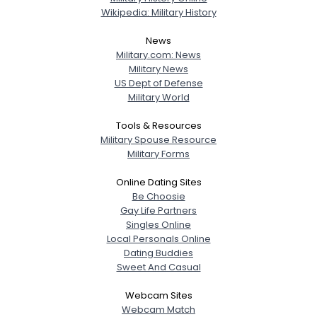
Wikipedia: Military History
News
Military.com: News
Military News
US Dept of Defense
Military World
Tools & Resources
Military Spouse Resource
Military Forms
Online Dating Sites
Be Choosie
Gay Life Partners
Singles Online
Local Personals Online
Dating Buddies
Sweet And Casual
Webcam Sites
Webcam Match