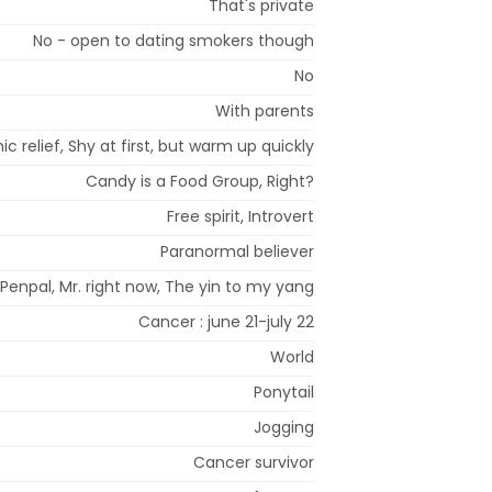
That's private
No - open to dating smokers though
No
With parents
c relief, Shy at first, but warm up quickly
Candy is a Food Group, Right?
Free spirit, Introvert
Paranormal believer
Penpal, Mr. right now, The yin to my yang
Cancer : june 21-july 22
World
Ponytail
Jogging
Cancer survivor