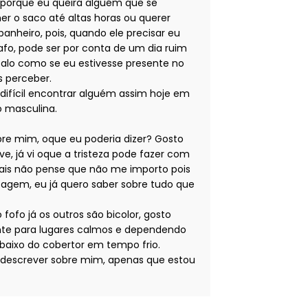
z porque eu queira alguém que se
r o saco até altas horas ou querer
nheiro, pois, quando ele precisar eu
o, pode ser por conta de um dia ruim
 falo como se eu estivesse presente no
 perceber.
 difícil encontrar alguém assim hoje em
 masculina.
obre mim, oque eu poderia dizer? Gosto
e, já vi oque a tristeza pode fazer com
mais não pense que não me importo pois
em, eu já quero saber sobre tudo que
fofo já os outros são bicolor, gosto
nte para lugares calmos e dependendo
baixo do cobertor em tempo frio.
 descrever sobre mim, apenas que estou