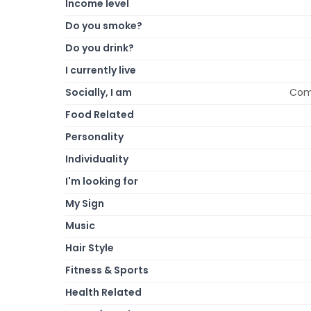
Income level
Do you smoke?
Do you drink?
I currently live
Socially, I am
Comi
Food Related
Personality
Individuality
I'm looking for
My Sign
Music
Hair Style
Fitness & Sports
Health Related