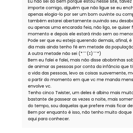
Eu não sei ao bem porque estou nesse site, talve
importe comigo, alguém que não ligue se eu enche
apenas elogia-lo por ser um bom ouvinte ou compa
também estarei abertamente ouvindo seu desabaf
ou apenas uma encarada feia, não ligo, se quiser
momento e depois ele estará rindo sem ao menos
Pode ser que eu esteja querendo demais, afinal, é
dia mais ainda tenho fé em metade da população
A outra metade não sei (⁠*⁠￣⁠(⁠ｴ⁠)⁠￣⁠*⁠)
Bem eu falei e falei, mais não disse abobrinhas s
de animar as pessoas por conta da infância que tiv
a vida das pessoas, levo as coisas suavemente, 
a partir do momento em que vc me manda mensag
envolve vc.
Tenho cinco Twister, um deles é albino mais muito 
bastante de passear as vezes a noite, mais some
do tempo, sou daquelas que prefere mais ficar de
Bem por enquanto é isso, não tenho muito doque
aqui para conhecer.