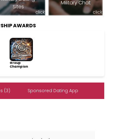
Military Chat
Sites
click
click
RSHIP AWARDS
Group
Champion
s (3)
Sponsored Dating App