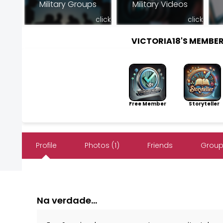
Military Groups
Military Videos
click
click
VICTORIA18'S MEMBE
Free Member
Storyteller
Profile
Photos (1)
Friends
Group
Na verdade...